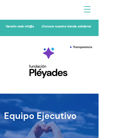
Versión web niñ@s
¡Conoce nuestra tienda solidaria!
Equipo Ejecutivo