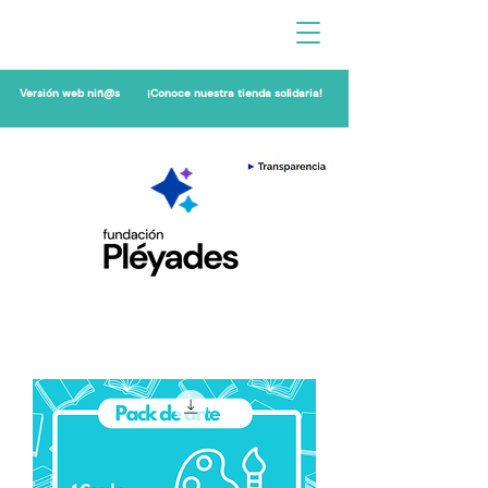
Versión web niñ@s
¡Conoce nuestra tienda solidaria!