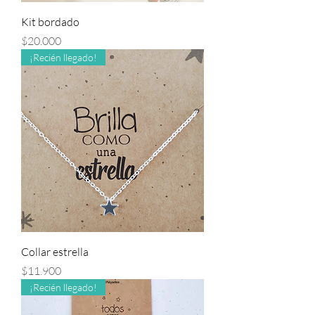
Kit bordado
Precio
$20.000
¡Recién llegado!
Collar estrella
Precio
$11.900
¡Recién llegado!