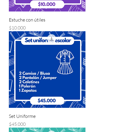
Estuche con útiles
Precio
$10.000
Set Uniforme
Precio
$45.000