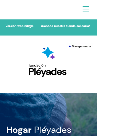
Versión web niñ@s
¡Conoce nuestra tienda solidaria!
Hogar
Pléyades